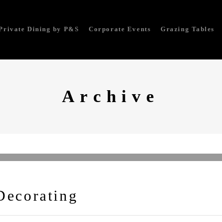
Private Dining by P&S
Corporate Events
Grazing Tables
Archive
Decorating