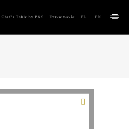
Chef’s Table by P&S
Επικοινωνία
EL
EN