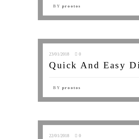
BY
prootos
23/01/2018
0
Quick And Easy D
BY
prootos
22/01/2018
0