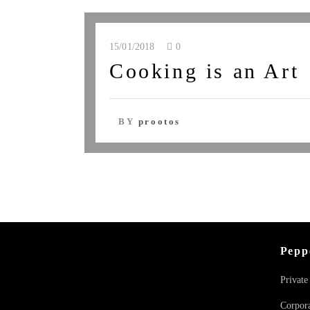
15/01/2018
0
Cooking is an Art
BY
prootos
Pepp
Privat
Corpor