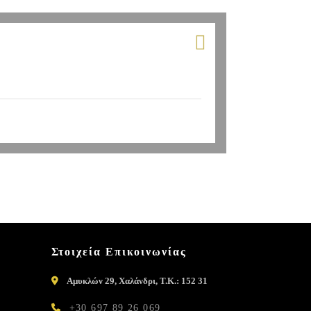
Στοιχεία Επικοινωνίας
Αμυκλών 29, Χαλάνδρι, Τ.Κ.: 152 31
+30 697 89 26 069