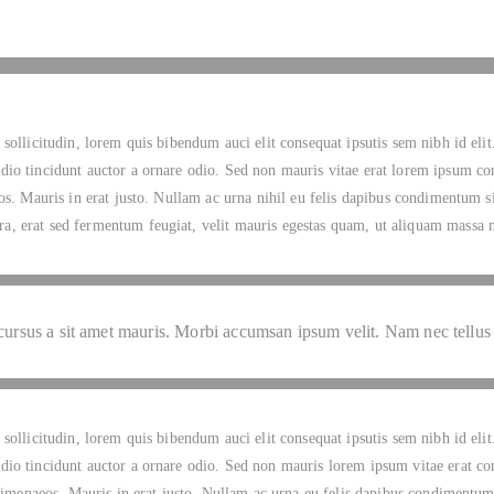
sollicitudin, lorem quis bibendum auci elit consequat ipsutis sem nibh id elit.
o tincidunt auctor a ornare odio. Sed non mauris vitae erat lorem ipsum conse
os. Mauris in erat justo. Nullam ac urna nihil eu felis dapibus condimentum s
, erat sed fermentum feugiat, velit mauris egestas quam, ut aliquam massa ni
cursus a sit amet mauris. Morbi accumsan ipsum velit. Nam nec tellus 
sollicitudin, lorem quis bibendum auci elit consequat ipsutis sem nibh id elit.
o tincidunt auctor a ornare odio. Sed non mauris lorem ipsum vitae erat conseq
 himenaeos. Mauris in erat justo. Nullam ac urna eu felis dapibus condimentum