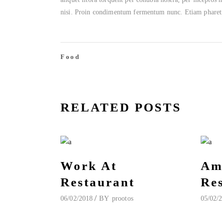
nisi. Proin condimentum fermentum nunc. Etiam pharetra
Food
RELATED POSTS
Work At
Am
Restaurant
Re
06/02/2018
BY
prootos
05/02/