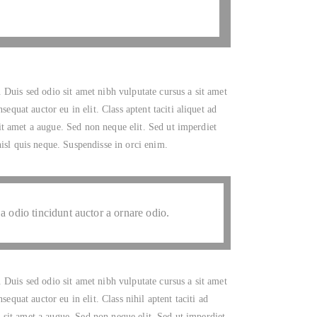
 Duis sed odio sit amet nibh vulputate cursus a sit amet
quat auctor eu in elit. Class aptent taciti aliquet ad
it amet a augue. Sed non neque elit. Sed ut imperdiet
sl quis neque. Suspendisse in orci enim.
a odio tincidunt auctor a ornare odio.
 Duis sed odio sit amet nibh vulputate cursus a sit amet
uat auctor eu in elit. Class nihil aptent taciti ad
 sit amet a augue. Sed non neque elit. Sed ut imperdiet