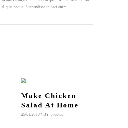
sl quis neque. Suspendisse in orci enim.
e
Make Chicken
Salad At Home
25/01/2018
BY
prootos