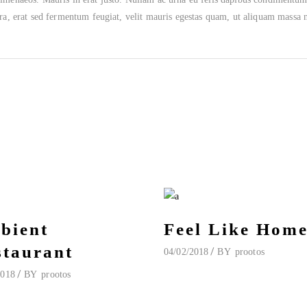
, erat sed fermentum feugiat, velit mauris egestas quam, ut aliquam massa ni
bient
Feel Like Hom
staurant
04/02/2018
BY
prootos
2018
BY
prootos