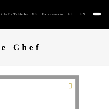
Chef’s Table by P&S
Επικοινωνία
EL
EN
te Chef