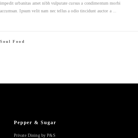
impedit urbanitas amet nibh vulputate cursus a condimentum morbi
accumsan. Ipsum velit nam nec tellus a odio tincidunt auctor a
Soul Food
Pepper & Sugar
Private Dining by P&S