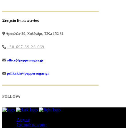
Στοιχεία Επικοινωνίας
Αμυκλών 29, Χαλάνδρι, Τ.Κ.: 152 31
+30 697 89 26 069
office@peppersugar.gr
psfikakis@peppersugar.gr
FOLLOW:
Αρχική
Σχετικά με εμάς