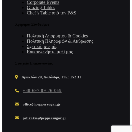
Corporate Events
Grazing Tables
Chef’s Table από την P&S
Χρήσιμοι Σύνδεσμοι
Πολιτική Απορρήτου & Cookies
Πολιτική Πληρωμών & Ακύρωσης
Σχετικά με εμάς
Επικοινωνήστε μαζί μας
Στοιχεία Επικοινωνίας
Αμυκλών 29, Χαλάνδρι, Τ.Κ.: 152 31
+30 697 89 26 069
office@peppersugar.gr
psfikakis@peppersugar.gr