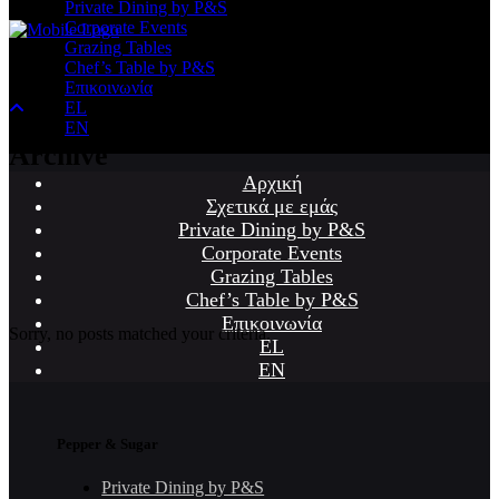
Private Dining by P&S
Corporate Events
Grazing Tables
Chef’s Table by P&S
Επικοινωνία
EL
EN
Archive
Αρχική
Σχετικά με εμάς
Private Dining by P&S
Corporate Events
Grazing Tables
Chef’s Table by P&S
Επικοινωνία
Sorry, no posts matched your criteria.
EL
EN
Pepper & Sugar
Private Dining by P&S